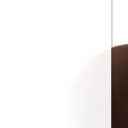
Lisensi serta Aturan Nyatakan situs togel
mempunyai lisensi sah dari kewenangan judi yang
dianggap.
If you beloved this article and also you would like to
be given more info regarding
Rekomendasi Togel
Lama
nicely visit our own web page. Ingat-ingatlah
jika togel yakni permainan kesempatan, dan tidak
ada agunan untuk menang. Jaga keserasian di
antara kesenangan dan tanggung-jawab keuangan
penting buat kesehatan moral dan kesejahteraan
Anda. Karena itu, Anda bisa nikmati hidup tanpa ada
terperdaya dalam kekuatan efek negatif yang
disebabkan oleh perjudian.
Togel udah menjadi salah satunya perjudian yang
termashyur di Indonesia sepanjang sejumlah
dasawarsa. Kendati frontal, permainan ini masih
banyak memiliki pencinta setia. Tiap tipe togel ini
diatur oleh perusahaan tidak serupa yang diamati
oleh pemerintahan Malaysia, menanggung
keamanan dan kehebatan.
Togel Singapura (SGP)
Togel Singapura adalah type togel sangat lama dan