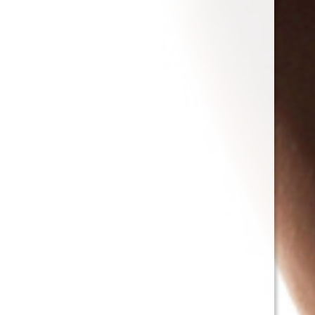
terpopuler.
Diatur oleh Hong Kong Jockey Klub, togel ini
tawarkan undian tiap hari serta miliki rekam jejak
yang baik di hal kejujuran serta kejujuran. Terkelola
oleh Singapore Pools, togel ini diketahui lantaran
keamanannya dan transparan dalam penarikan
undian.
Di bawah ini ialah sejumlah rujukan togel lama dapat
dipercaya yang dapat Anda pikirkan pada tahun
2024:
Situs dengan lisensi sah condong lebih bisa diakui.
2.
Auteur
Messages
Vous lisez 0 fil de discussion
Répondre à : Saran Togel Lama
Dapat dipercaya 2024 yang baik
Vos informations :