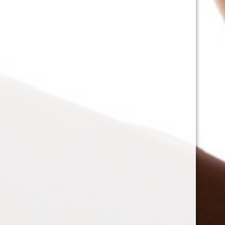
Nom (obligatoire) :
E-mail (ne sera pas publié) (obligatoire) :
Site :
Envoyer
Sexy
Singles