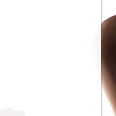
Nous ne serons jamais part
Politique de confidentialité
© 2026 Tous droits ré