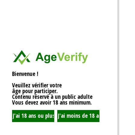
Se
Lorem ipsum dolor si
elit. Praesent tem
Liens Utiles
Accueil
A propos de nous
Bienvenue !
Comment cela
Veuillez vérifier votre
fonctionne
âge pour participer.
Contenu réservé à un public adulte
Blog
Vous devez avoir 18 ans minimum.
Inscrivez-vous à
Nous écrire rarement,
contenu.