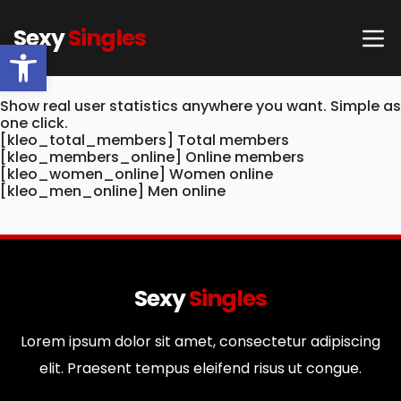
Sexy
Singles
Ouvrir la barre d’outils
Show real user statistics anywhere you want. Simple as
one click.
[kleo_total_members] Total members
[kleo_members_online] Online members
[kleo_women_online] Women online
[kleo_men_online] Men online
Sexy
Singles
Lorem ipsum dolor sit amet, consectetur adipiscing
elit. Praesent tempus eleifend risus ut congue.